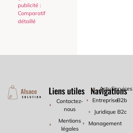
publicité :
Comparatif
détaillé
Liens utiles
Navigations
Actu
Services
Entreprise
B2b
Contactez-
nous
Juridique
B2c
Mentions
Management
légales